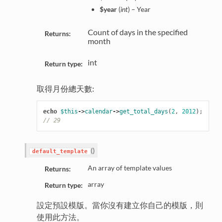
$year
(
int
) – Year
Count of days in the specified
Returns:
month
int
Return type:
取得月份總天數:
echo
$this
->
calendar
->
get_total_days
(
2
,
2012
);
// 29
(
)
default_template
An array of template values
Returns:
array
Return type:
設定預設模版。當你沒有建立你自己的模版，則
使用此方法。