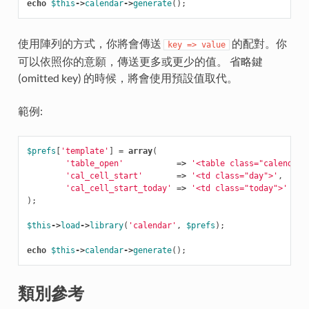
echo
$this
->
calendar
->
generate
();
使用陣列的方式，你將會傳送
的配對。你
key
=>
value
可以依照你的意願，傳送更多或更少的值。 省略鍵
(omitted key) 的時候，將會使用預設值取代。
範例:
$prefs
[
'template'
]
=
array
(
'table_open'
=>
'<table class="calendar"
'cal_cell_start'
=>
'<td class="day">'
,
'cal_cell_start_today'
=>
'<td class="today">'
);
$this
->
load
->
library
(
'calendar'
,
$prefs
);
echo
$this
->
calendar
->
generate
();
類別參考