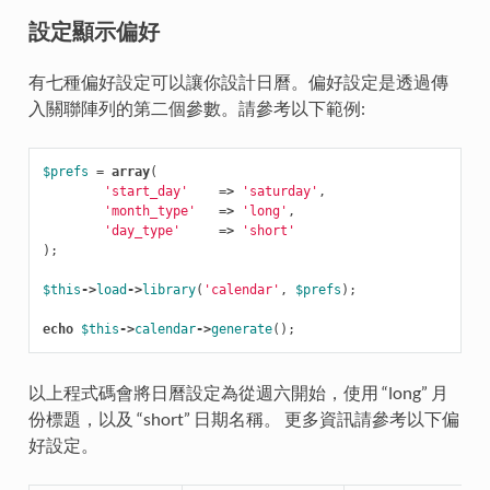
設定顯示偏好
有七種偏好設定可以讓你設計日曆。偏好設定是透過傳
入關聯陣列的第二個參數。請參考以下範例:
$prefs
=
array
(
'start_day'
=>
'saturday'
,
'month_type'
=>
'long'
,
'day_type'
=>
'short'
);
$this
->
load
->
library
(
'calendar'
,
$prefs
);
echo
$this
->
calendar
->
generate
();
以上程式碼會將日曆設定為從週六開始，使用 “long” 月
份標題，以及 “short” 日期名稱。 更多資訊請參考以下偏
好設定。