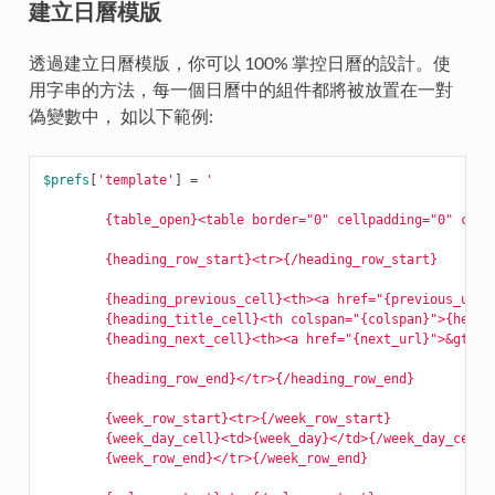
建立日曆模版
透過建立日曆模版，你可以 100% 掌控日曆的設計。使
用字串的方法，每一個日曆中的組件都將被放置在一對
偽變數中， 如以下範例:
$prefs
[
'template'
]
=
'
        {table_open}<table border="0" cellpadding="0" cell
        {heading_row_start}<tr>{/heading_row_start}
        {heading_previous_cell}<th><a href="{previous_url}
        {heading_title_cell}<th colspan="{colspan}">{headi
        {heading_next_cell}<th><a href="{next_url}">&gt;&g
        {heading_row_end}</tr>{/heading_row_end}
        {week_row_start}<tr>{/week_row_start}
        {week_day_cell}<td>{week_day}</td>{/week_day_cell}
        {week_row_end}</tr>{/week_row_end}