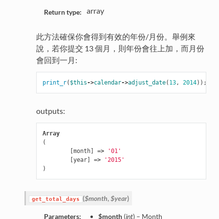
array
Return type:
此方法確保你會得到有效的年份/月份。舉例來
說，若你提交 13 個月，則年份會往上加，而月份
會回到一月:
print_r
(
$this
->
calendar
->
adjust_date
(
13
,
2014
));
outputs:
Array
(
[
month
]
=>
'01'
[
year
]
=>
'2015'
)
(
$month
,
$year
)
get_total_days
Parameters:
$month
(
int
) – Month