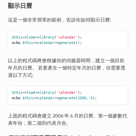
顯示日曆
這是一個非常簡單的範例，告訴你如何顯示日曆:
$this
->
load
->
library
(
'calendar'
);
echo
$this
->
calendar
->
generate
();
以上的程式碼將會根據你的伺服器時間，建立一個目前
年月的日曆。 若要產生一個特定年月的日曆，你需要透
過以下方式:
$this
->
load
->
library
(
'calendar'
);
echo
$this
->
calendar
->
generate
(
2006
,
6
);
上面的程式碼會建立 2006 年 6 月的日曆。第一個參數代
表年份，第二個則代表月份。