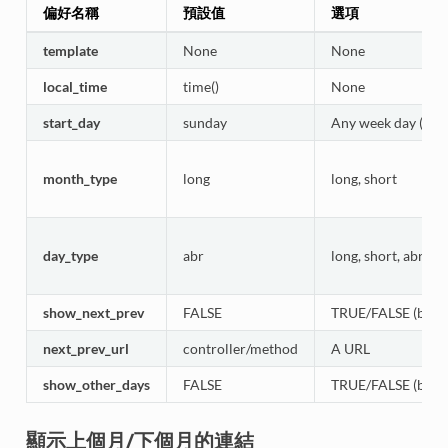
偏好名稱
預設值
選項
template
None
None
local_time
time()
None
start_day
sunday
Any week day (sund
month_type
long
long, short
day_type
abr
long, short, abr
show_next_prev
FALSE
TRUE/FALSE (bool
next_prev_url
controller/method
A URL
show_other_days
FALSE
TRUE/FALSE (bool
顯示上個月/下個月的連結