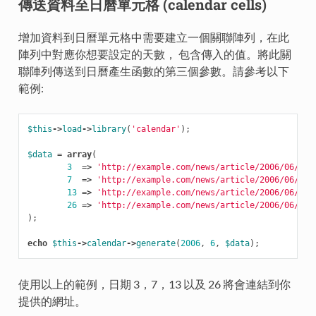
傳送資料至日曆單元格 (calendar cells)
增加資料到日曆單元格中需要建立一個關聯陣列，在此
陣列中對應你想要設定的天數， 包含傳入的值。將此關
聯陣列傳送到日曆產生函數的第三個參數。請參考以下
範例:
$this
->
load
->
library
(
'calendar'
);
$data
=
array
(
3
=>
'http://example.com/news/article/2006/06/03/
7
=>
'http://example.com/news/article/2006/06/07/
13
=>
'http://example.com/news/article/2006/06/13/
26
=>
'http://example.com/news/article/2006/06/26/
);
echo
$this
->
calendar
->
generate
(
2006
,
6
,
$data
);
使用以上的範例，日期 3，7，13 以及 26 將會連結到你
提供的網址。