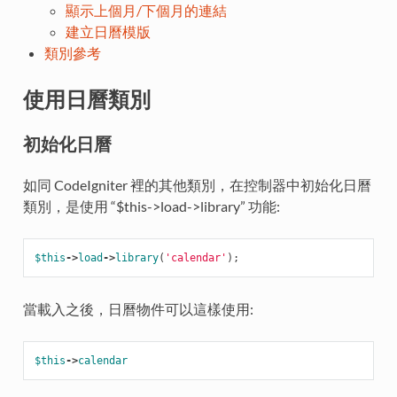
顯示上個月/下個月的連結
建立日曆模版
類別參考
使用日曆類別
初始化日曆
如同 CodeIgniter 裡的其他類別，在控制器中初始化日曆
類別，是使用 “$this->load->library” 功能:
$this
->
load
->
library
(
'calendar'
);
當載入之後，日曆物件可以這樣使用:
$this
->
calendar