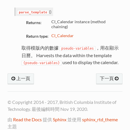
(
)
parse_template
CI_Calendar instance (method
Returns:
chaining)
CI_Calendar
Return type:
取得模版內的數據
，用在顯示
pseudo-variables
日曆。 Harvests the data within the template
used to display the calendar.
{pseudo-variables}
上一頁
下一頁
© Copyright 2014 - 2017, British Columbia Institute of
Technology. 最後編輯時間 Nov 19, 2020.
由
Read the Docs
提供
Sphinx
並使用
sphinx_rtd_theme
主題