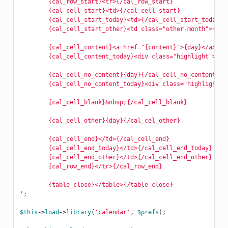
        {cal_row_start}<tr>{/cal_row_start}
        {cal_cell_start}<td>{/cal_cell_start}
        {cal_cell_start_today}<td>{/cal_cell_start_today}
        {cal_cell_start_other}<td class="other-month">{/ca
        {cal_cell_content}<a href="{content}">{day}</a>{/c
        {cal_cell_content_today}<div class="highlight"><a 
        {cal_cell_no_content}{day}{/cal_cell_no_content}
        {cal_cell_no_content_today}<div class="highlight">
        {cal_cell_blank}&nbsp;{/cal_cell_blank}
        {cal_cell_other}{day}{/cal_cel_other}
        {cal_cell_end}</td>{/cal_cell_end}
        {cal_cell_end_today}</td>{/cal_cell_end_today}
        {cal_cell_end_other}</td>{/cal_cell_end_other}
        {cal_row_end}</tr>{/cal_row_end}
        {table_close}</table>{/table_close}
'
;
$this
->
load
->
library
(
'calendar'
,
$prefs
);