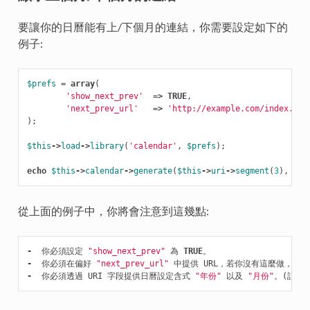
要讓你的日曆能有上/下個月的連結，你需要設定如下的
例子:
$prefs
=
array
(
'show_next_prev'
=>
TRUE
,
'next_prev_url'
=>
'http://example.com/index.php
);
$this
->
load
->
library
(
'calendar'
,
$prefs
);
echo
$this
->
calendar
->
generate
(
$this
->
uri
->
segment
(
3
),
$th
從上面的例子中，你將會注意到這幾點:
-
你必須設定
"show_next_prev"
為
TRUE
。
-
你必須在偏好
"next_prev_url"
中提供
URL，若你沒有這麼做，將
-
你必須透過
URI
字段提供日曆設定含式
"年份"
以及
"月份"
。
(
註記