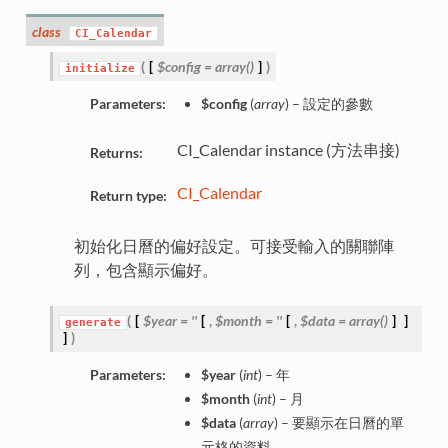
class
CI_Calendar
(
[
$config = array()
]
)
initialize
Parameters:
$config
(
array
) – 設定的參數
CI_Calendar instance (方法串接)
Returns:
CI_Calendar
Return type:
初始化日曆的偏好設定。可接受輸入的關聯陣
列，包含顯示偏好。
(
[
$year = ''
[
,
$month = ''
[
,
$data = array()
]
]
generate
]
)
Parameters:
$year
(
int
) – 年
$month
(
int
) – 月
$data
(
array
) – 要顯示在日曆的單
元格的資料